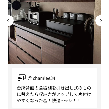
＠ chamlee34
台所背面の食器棚を引き出し式のもの
に替えたら収納力がアップして片付け
やすくなった👏！快適〜✨✨！！