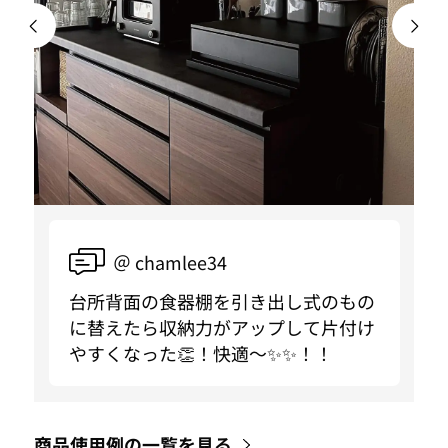
＠ chamlee34
台所背面の食器棚を引き出し式のもの
に替えたら収納力がアップして片付け
やすくなった👏！快適〜✨✨！！
商品使用例の一覧を見る