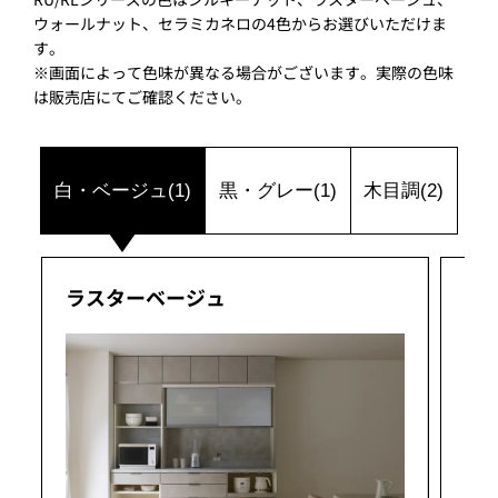
ウォールナット、セラミカネロの4色からお選びいただけま
す。
※画面によって色味が異なる場合がございます。実際の色味
は販売店にてご確認ください。
白・ベージュ(1)
黒・グレー(1)
木目調(2)
ラスターベージュ
セ