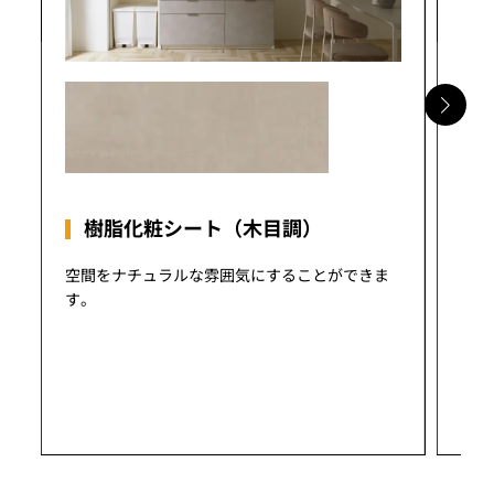
樹脂化粧シート（木目調）
空間をナチュラルな雰囲気にすることができま
S
す。
ナノ
て、
※ 