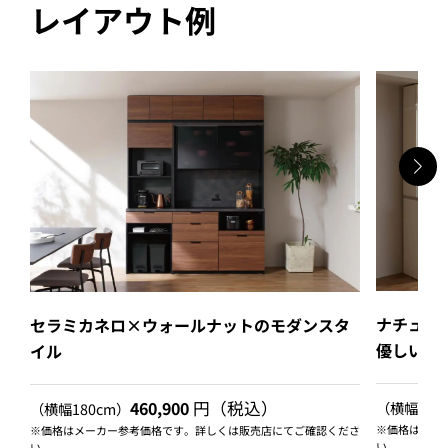
レイアウト例
ナチュラ
セラミカネロ×ウォールナットのモダンスタ
優しい色
イル
460,900
円（税込）
（横幅180
（横幅180cm）
※価格はメー
※価格はメーカー参考価格です。詳しくは販売店にてご確認くださ
い。
い。