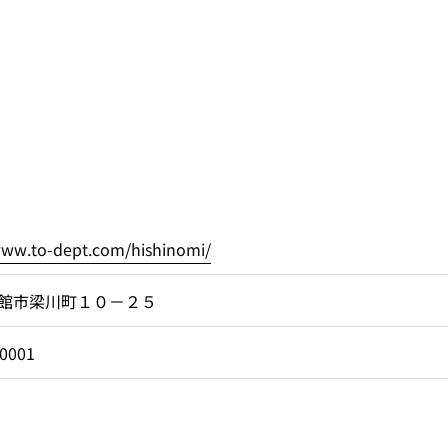
www.to-dept.com/hishinomi/
館市梁川町１０－２５
-0001