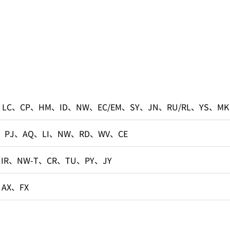
、LC、CP、HM、ID、NW、EC/EM、SY、JN、RU/RL、YS、MK
、PJ、AQ、LI、NW、RD、WV、CE
、IR、NW-T、CR、TU、PY、JY
、AX、FX