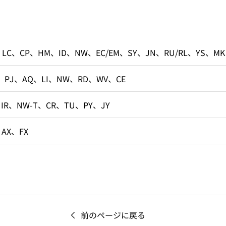
、LC、CP、HM、ID、NW、EC/EM、SY、JN、RU/RL、YS、MK
、PJ、AQ、LI、NW、RD、WV、CE
、IR、NW-T、CR、TU、PY、JY
、AX、FX
前のページに戻る