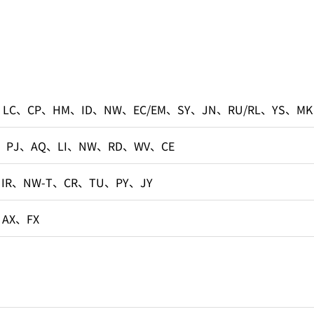
、LC、CP、HM、ID、NW、EC/EM、SY、JN、RU/RL、YS、MK
、PJ、AQ、LI、NW、RD、WV、CE
、IR、NW-T、CR、TU、PY、JY
、AX、FX