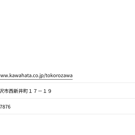
www.kawahata.co.jp/tokorozawa
沢市西新井町１７－１９
-7876