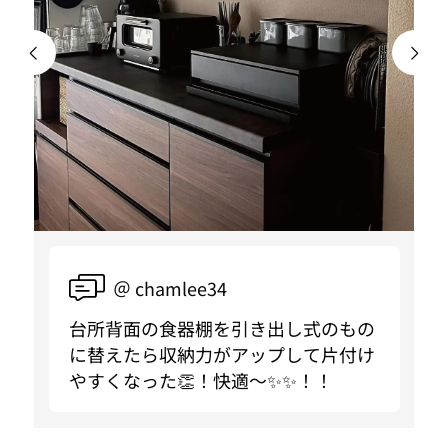
＠ chamlee34
台所背面の食器棚を引き出し式のもの
に替えたら収納力がアップして片付け
やすくなった👏！快適〜✨✨！！