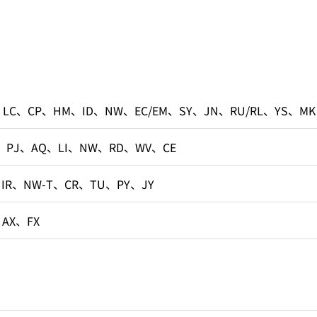
、LC、CP、HM、ID、NW、EC/EM、SY、JN、RU/RL、YS、MK
、PJ、AQ、LI、NW、RD、WV、CE
、IR、NW-T、CR、TU、PY、JY
、AX、FX