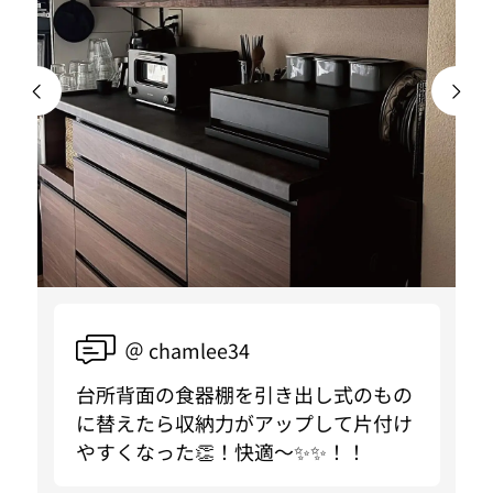
＠ chamlee34
台所背面の食器棚を引き出し式のもの
に替えたら収納力がアップして片付け
やすくなった👏！快適〜✨✨！！