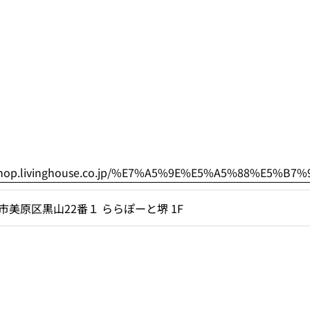
/shop.livinghouse.co.jp/%E7%A5%9E%E5%A5%88%E5%B
市美原区黒山22番１ ららぽーと堺 1F