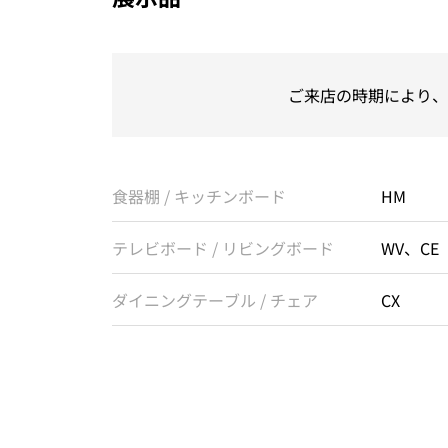
ご来店の時期により、
食器棚 / キッチンボード
HM
テレビボード / リビングボード
WV、CE
ダイニングテーブル / チェア
CX