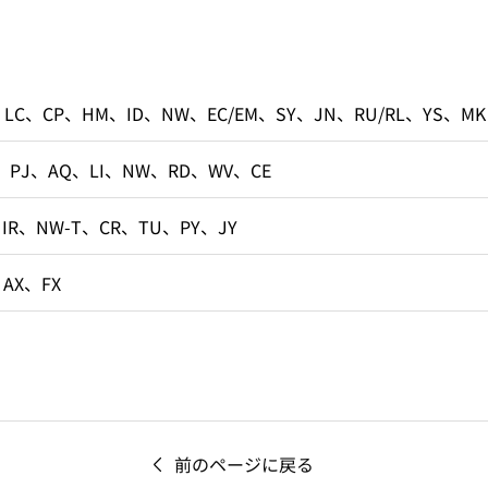
、LC、CP、HM、ID、NW、EC/EM、SY、JN、RU/RL、YS、MK
、PJ、AQ、LI、NW、RD、WV、CE
、IR、NW-T、CR、TU、PY、JY
、AX、FX
前のページに戻る