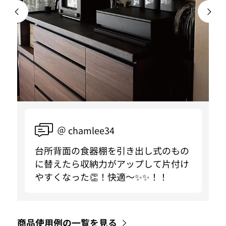
＠ chamlee34
台所背面の食器棚を引き出し式のもの
に替えたら収納力がアップして片付け
やすくなった👏！快適〜✨✨！！
商品使用例の一覧を見る