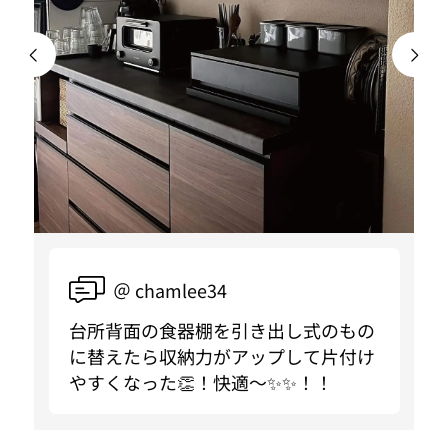
＠ chamlee34
台所背面の食器棚を引き出し式のもの
に替えたら収納力がアップして片付け
やすくなった👏！快適〜✨✨！！