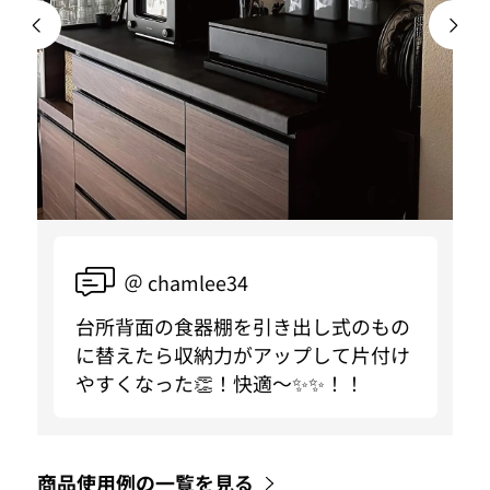
＠ chamlee34
台所背面の食器棚を引き出し式のもの
に替えたら収納力がアップして片付け
やすくなった👏！快適〜✨✨！！
商品使用例の一覧を見る