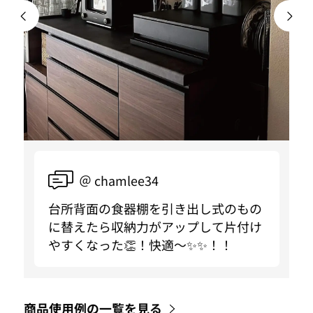
＠ chamlee34
台所背面の食器棚を引き出し式のもの
に替えたら収納力がアップして片付け
やすくなった👏！快適〜✨✨！！
商品使用例の一覧を見る