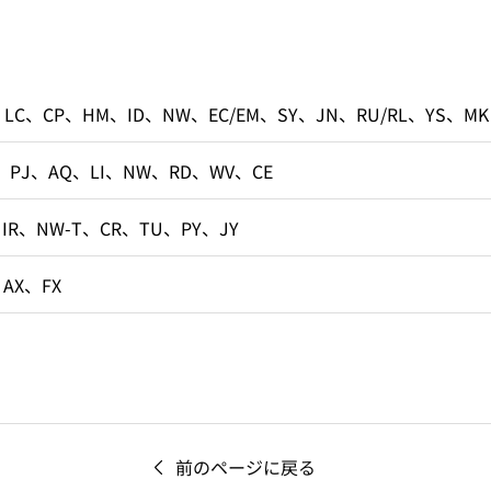
、LC、CP、HM、ID、NW、EC/EM、SY、JN、RU/RL、YS、MK
、PJ、AQ、LI、NW、RD、WV、CE
、IR、NW-T、CR、TU、PY、JY
、AX、FX
前のページに戻る