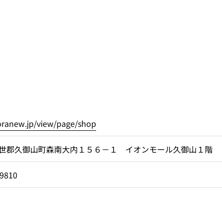
foranew.jp/view/page/shop
世郡久御山町森南大内１５６－１ イオンモール久御山１階
-9810