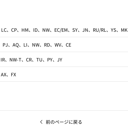
、LC、CP、HM、ID、NW、EC/EM、SY、JN、RU/RL、YS、MK
、PJ、AQ、LI、NW、RD、WV、CE
、IR、NW-T、CR、TU、PY、JY
、AX、FX
前のページに戻る