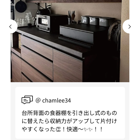
＠ chamlee34
台所背面の食器棚を引き出し式のもの
に替えたら収納力がアップして片付け
やすくなった👏！快適〜✨✨！！