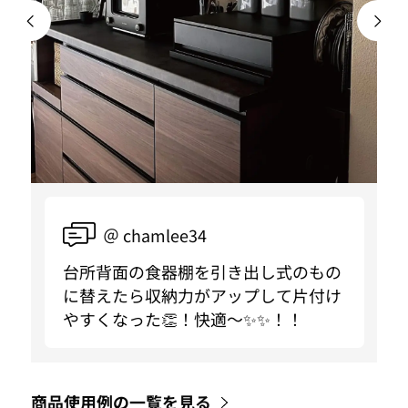
＠ chamlee34
台所背面の食器棚を引き出し式のもの
に替えたら収納力がアップして片付け
やすくなった👏！快適〜✨✨！！
商品使用例の一覧を見る