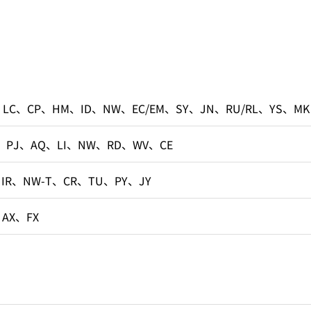
、LC、CP、HM、ID、NW、EC/EM、SY、JN、RU/RL、YS、MK
、PJ、AQ、LI、NW、RD、WV、CE
、IR、NW-T、CR、TU、PY、JY
、AX、FX