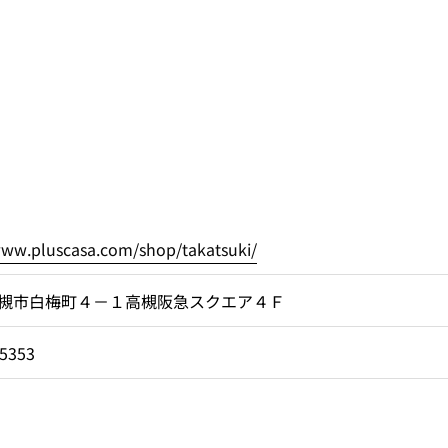
www.pluscasa.com/shop/takatsuki/
槻市白梅町４－１高槻阪急スクエア４Ｆ
-5353