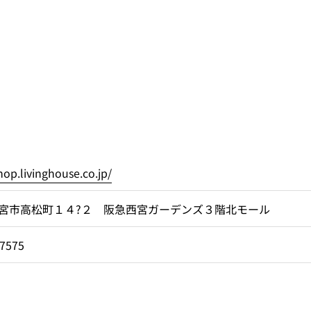
hop.livinghouse.co.jp/
宮市高松町１４?２ 阪急西宮ガーデンズ３階北モール
-7575