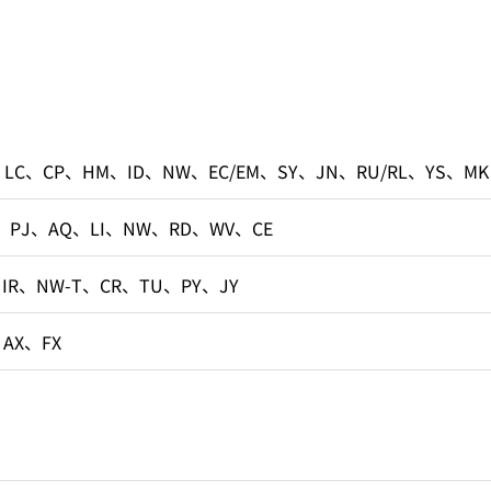
、LC、CP、HM、ID、NW、EC/EM、SY、JN、RU/RL、YS、MK
、PJ、AQ、LI、NW、RD、WV、CE
、IR、NW-T、CR、TU、PY、JY
、AX、FX