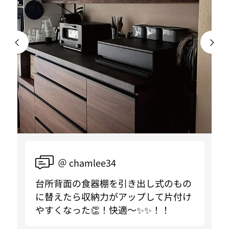
＠ chamlee34
台所背面の食器棚を引き出し式のもの
に替えたら収納力がアップして片付け
やすくなった👏！快適〜✨✨！！