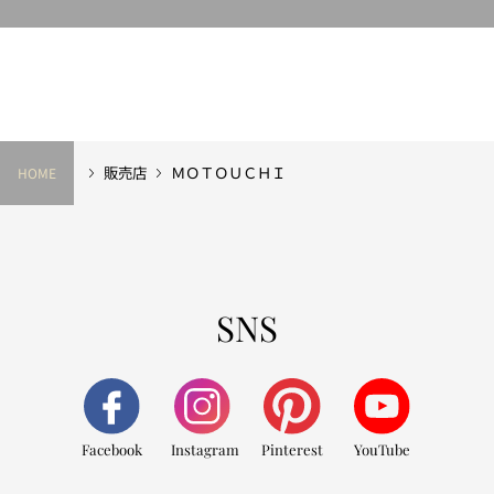
販売店
ＭＯＴＯＵＣＨＩ
HOME
SNS
Facebook
Instagram
Pinterest
YouTube