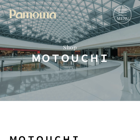
Shop
ＭＯＴＯＵＣＨＩ
ＭＯＴＯＵＣＨＩ