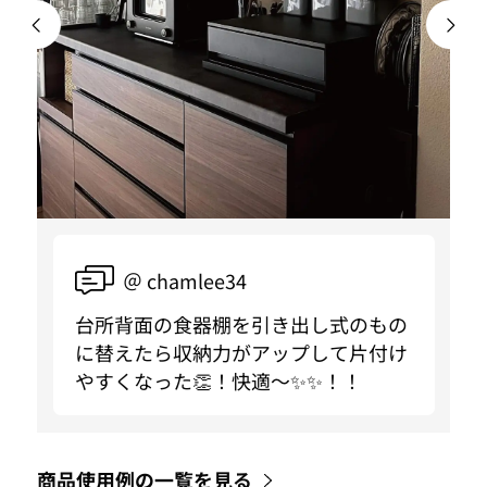
＠ chamlee34
台所背面の食器棚を引き出し式のもの
に替えたら収納力がアップして片付け
やすくなった👏！快適〜✨✨！！
商品使用例の一覧を見る