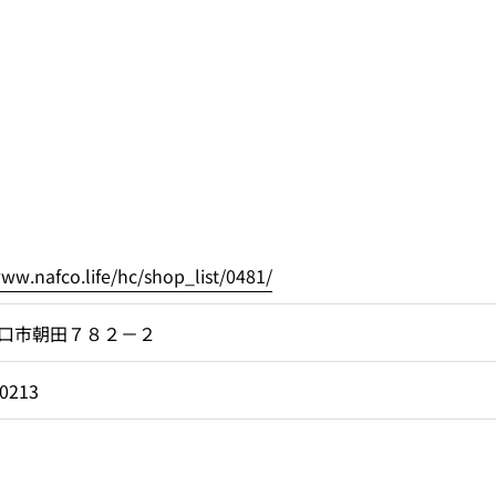
www.nafco.life/hc/shop_list/0481/
口市朝田７８２－２
-0213