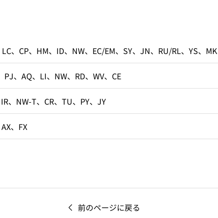
、LC、CP、HM、ID、NW、EC/EM、SY、JN、RU/RL、YS、MK
、PJ、AQ、LI、NW、RD、WV、CE
、IR、NW-T、CR、TU、PY、JY
、AX、FX
前のページに戻る