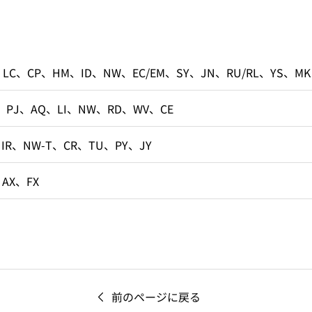
、LC、CP、HM、ID、NW、EC/EM、SY、JN、RU/RL、YS、MK
、PJ、AQ、LI、NW、RD、WV、CE
、IR、NW-T、CR、TU、PY、JY
、AX、FX
前のページに戻る