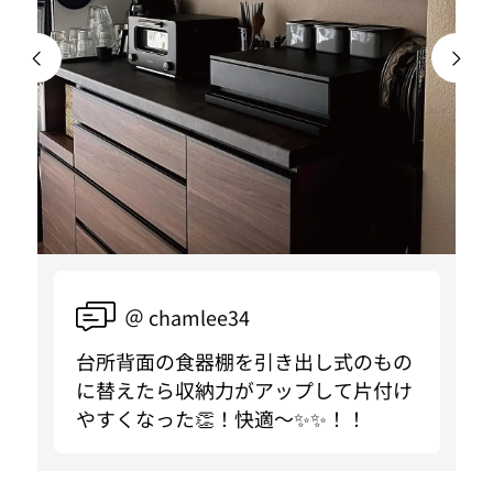
＠ chamlee34
台所背面の食器棚を引き出し式のもの
に替えたら収納力がアップして片付け
やすくなった👏！快適〜✨✨！！