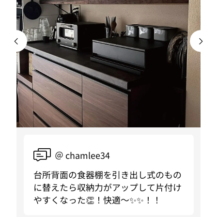
＠ chamlee34
台所背面の食器棚を引き出し式のもの
に替えたら収納力がアップして片付け
やすくなった👏！快適〜✨✨！！