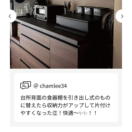
＠ chamlee34
台所背面の食器棚を引き出し式のもの
に替えたら収納力がアップして片付け
やすくなった👏！快適〜✨✨！！