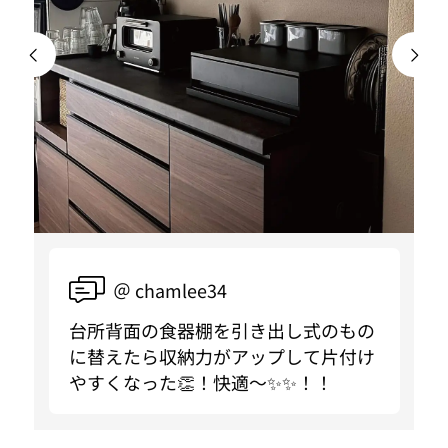
＠ chamlee34
台所背面の食器棚を引き出し式のもの
に替えたら収納力がアップして片付け
やすくなった👏！快適〜✨✨！！