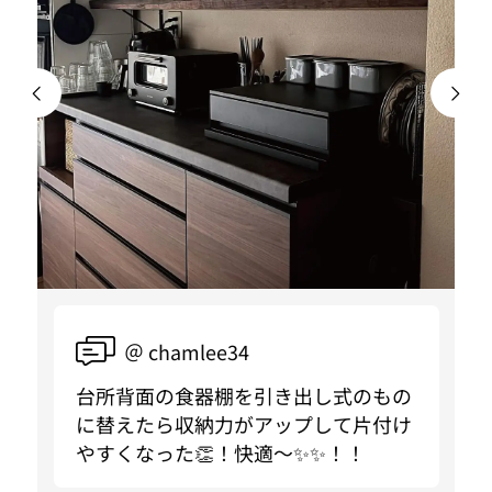
＠ chamlee34
台所背面の食器棚を引き出し式のもの
に替えたら収納力がアップして片付け
やすくなった👏！快適〜✨✨！！