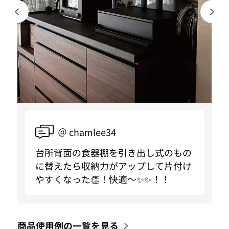
＠ chamlee34
台所背面の食器棚を引き出し式のもの
に替えたら収納力がアップして片付け
やすくなった👏！快適〜✨✨！！
商品使用例の一覧を見る