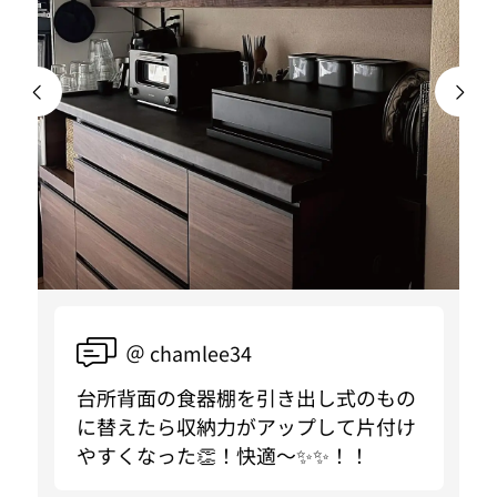
＠ chamlee34
台所背面の食器棚を引き出し式のもの
に替えたら収納力がアップして片付け
やすくなった👏！快適〜✨✨！！