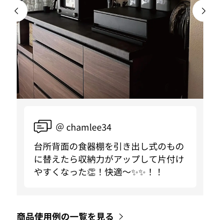
＠ chamlee34
台所背面の食器棚を引き出し式のもの
に替えたら収納力がアップして片付け
やすくなった👏！快適〜✨✨！！
商品使用例の一覧を見る